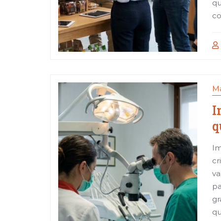
qu
co
Ma
I
q
Im
cr
va
pa
gr
qu