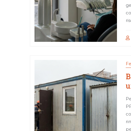
ge
co
ri
Fe
B
u
Pe
PR
co
ri
pe