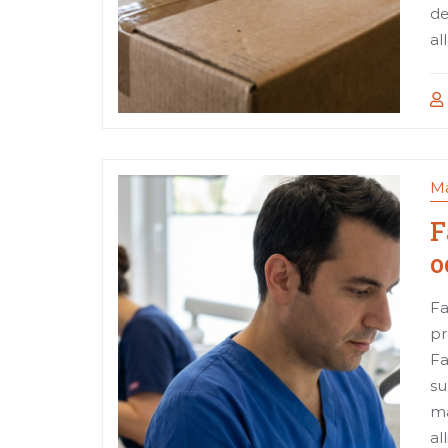
de
al
Ma
F
o
Fa
pr
Fa
su
ma
al