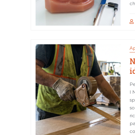
ch
Ap
N
i
Pe
I 
sp
so
ri
pa
co