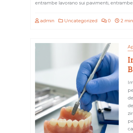
entrambe lavorano sui pavimenti, entrambe
admin
Uncategorized
0
2 min
Ap
I
B
Im
pe
de
de
zi
pe
ca