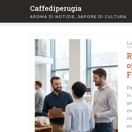
Skip
Caffediperugia
to
AROMA DI NOTIZIE, SAPORE DI CULTURA
content
Lu
R
o
F
Pe
In
am
ma
no
es