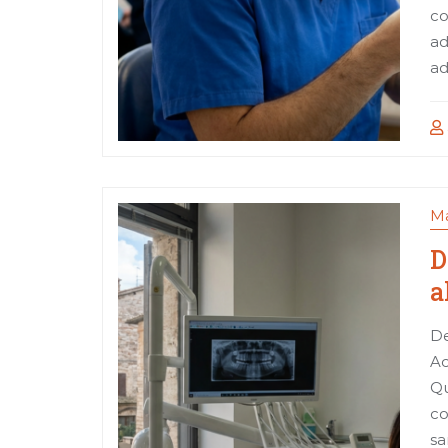
co
ad
ad
Ma
D
a
De
Ac
Qu
co
sa