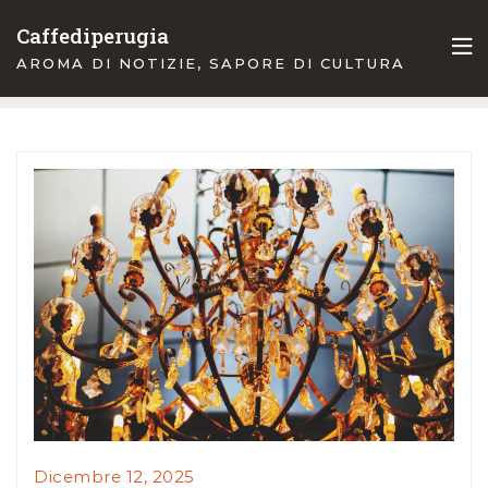
Skip
Caffediperugia
to
AROMA DI NOTIZIE, SAPORE DI CULTURA
content
Dicembre 12, 2025