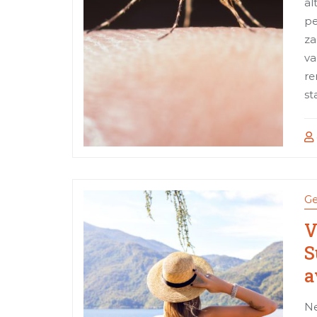
al
pe
za
va
re
st
Ge
V
S
a
Ne