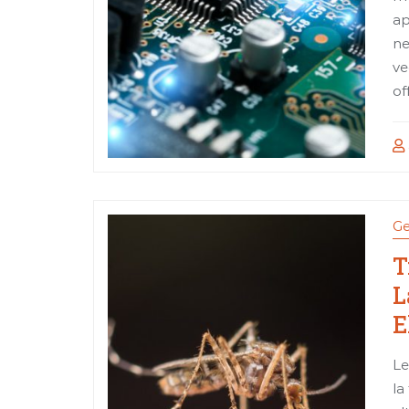
ap
ne
ve
of
Ge
T
L
E
Le
la