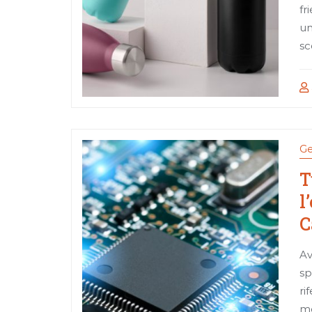
fr
un
sc
Ge
T
l
C
Av
sp
ri
mo