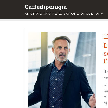
Skip
Caffediperugia
to
AROMA DI NOTIZIE, SAPORE DI CULTURA
content
Ge
L
s
l
Il
ca
pr
ca
ma
di