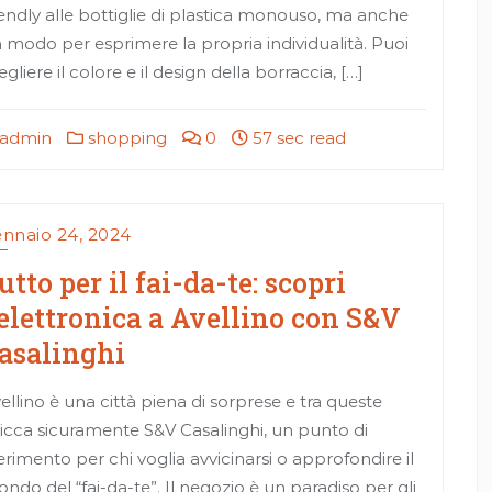
iendly alle bottiglie di plastica monouso, ma anche
 modo per esprimere la propria individualità. Puoi
egliere il colore e il design della borraccia, […]
admin
shopping
0
57 sec read
nnaio 24, 2024
utto per il fai-da-te: scopri
’elettronica a Avellino con S&V
asalinghi
ellino è una città piena di sorprese e tra queste
icca sicuramente S&V Casalinghi, un punto di
ferimento per chi voglia avvicinarsi o approfondire il
ndo del “fai-da-te”. Il negozio è un paradiso per gli