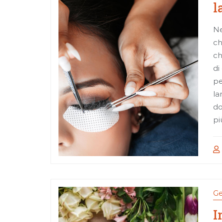
l
Ne
ch
ch
di
pe
la
do
pi
Ge
I