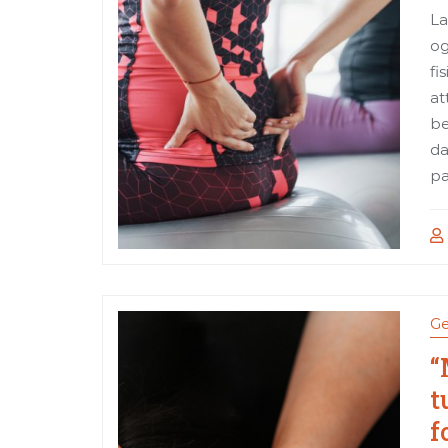
La
og
fi
at
be
da
pa
Ge
“
t
f