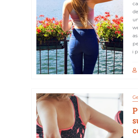
ca
de
un
we
as
pe
i 
Ge
P
s
c