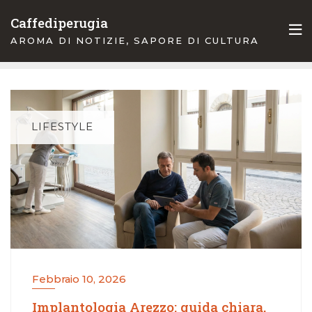
Skip
Caffediperugia
to
AROMA DI NOTIZIE, SAPORE DI CULTURA
content
LIFESTYLE
Febbraio 10, 2026
Implantologia Arezzo: guida chiara,