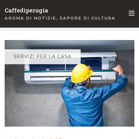
Skip
Caffediperugia
to
AROMA DI NOTIZIE, SAPORE DI CULTURA
content
SERVIZI PER LA CASA