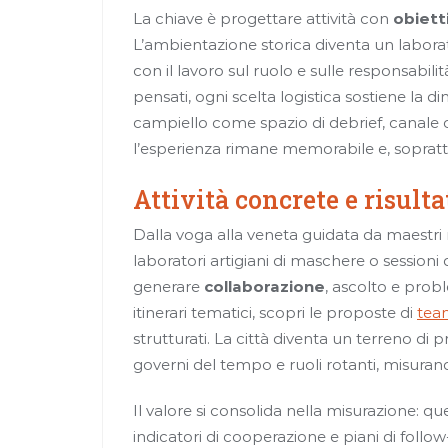
La chiave è progettare attività con
obietti
L’ambientazione storica diventa un laborato
con il lavoro sul ruolo e sulle responsabilit
pensati, ogni scelta logistica sostiene la d
campiello come spazio di debrief, canale
l’esperienza rimane memorabile e, soprattut
Attività concrete e risult
Dalla voga alla veneta guidata da maestri rem
laboratori artigiani di maschere o sessioni 
generare
collaborazione
, ascolto e prob
itinerari tematici, scopri le proposte di
tea
strutturati. La città diventa un terreno di
governi del tempo e ruoli rotanti, misurando
Il valore si consolida nella misurazione: q
indicatori di cooperazione e piani di foll