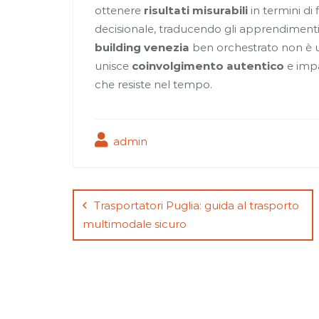
ottenere
risultati misurabili
in termini di
decisionale, traducendo gli apprendimenti
building venezia
ben orchestrato non è u
unisce
coinvolgimento autentico
e impa
che resiste nel tempo.
admin
Navigazione
articoli
Trasportatori Puglia: guida al trasporto
multimodale sicuro