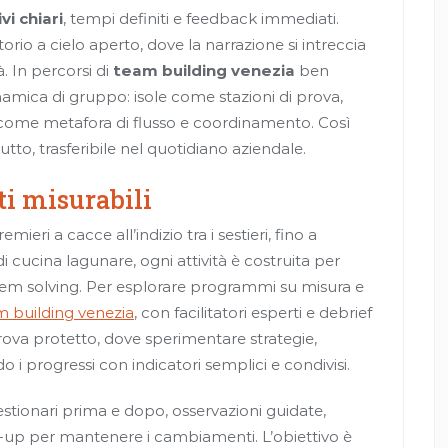
vi chiari
, tempi definiti e feedback immediati.
rio a cielo aperto, dove la narrazione si intreccia
à. In percorsi di
team building venezia
ben
inamica di gruppo: isole come stazioni di prova,
 come metafora di flusso e coordinamento. Così
to, trasferibile nel quotidiano aziendale.
ati misurabili
ieri a cacce all’indizio tra i sestieri, fino a
di cucina lagunare, ogni attività è costruita per
lem solving. Per esplorare programmi su misura e
m building venezia
, con facilitatori esperti e debrief
 prova protetto, dove sperimentare strategie,
 i progressi con indicatori semplici e condivisi.
uestionari prima e dopo, osservazioni guidate,
ow-up per mantenere i cambiamenti. L’obiettivo è